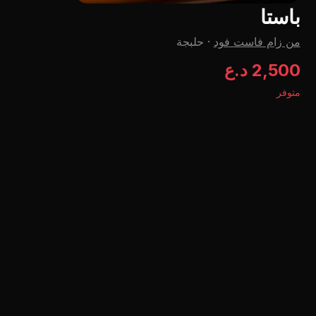
باستا
من زام فاست فود
·
حلبجة
2,500 د.ع
متوفر