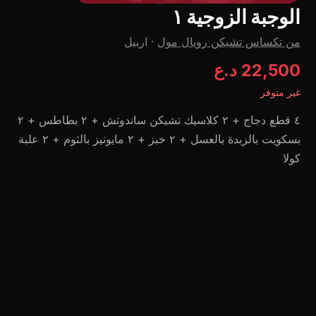
الوجبة الزوجية ١
من تكساس تشیکن رويال مول
·
اربيل
22,500 د.ع
غير متوفر
٤ قطع دجاج + ٢ كلاسيك تشيكن ساندوتش + ٢ بطاطس + ٢
بسكويت بالزبدة بالعسل + ٢ خبز + ٢ مايونيز بالثوم + ٢ علبة
كولا