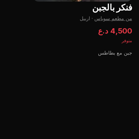
فنکر بالجبن
من مطعم سوباس
·
اربيل
4,500 د.ع
متوفر
جبن مع بطاطس