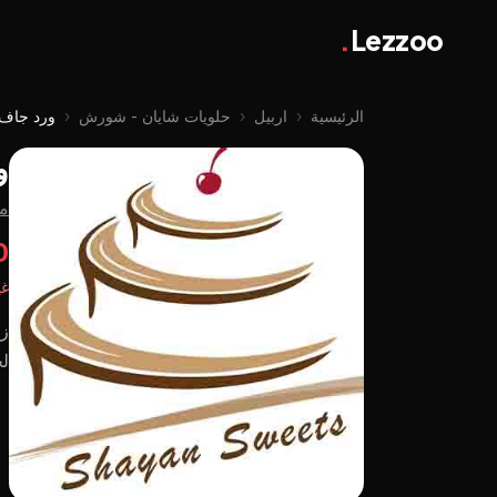
.
Lezzoo
الرئيسية
‹
اربيل
‹
حلويات شايان - شورش
‹
ورد جاف
و
م
00
غي
زي
لح