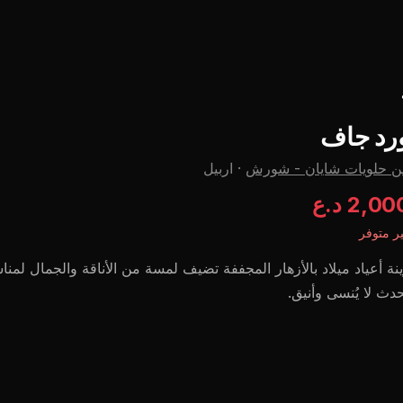
رد جاف
ن حلويات شايان - شورش
·
اربيل
2,0 د.ع
ر متوفر
نة أعياد ميلاد بالأزهار المجففة تضيف لمسة من الأناقة والجمال لمناس
دث لا يُنسى وأنيق.