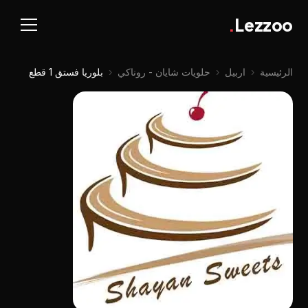
.
Lezzoo
الرئيسية
‹
اربيل
‹
حلويات شايان - روناكي
‹
بلوريا فستق 1 قطع