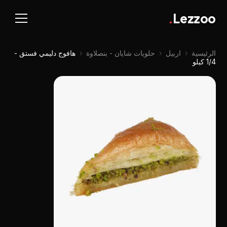
.
Lezzoo
الرئيسية
‹
اربيل
‹
حلويات شايان - بنصلاوة
‹
هافوج دليمي فستق -
1/4 كيلو