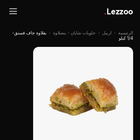
.
Lezzoo
الرئيسية
‹
اربيل
‹
حلويات شايان - بنصلاوة
‹
بقلاوة جاف فستق-
1/4 كيلو