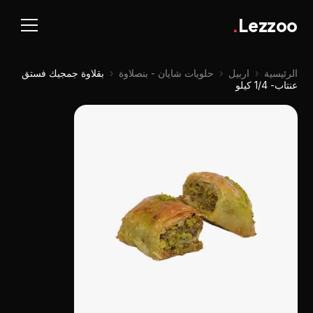
.
Lezzoo
الرئيسية
‹
اربيل
‹
حلويات شايان - بنصلاوة
‹
بقلاوة جمجيك فستق
عنتاب- 1/4 كيلو