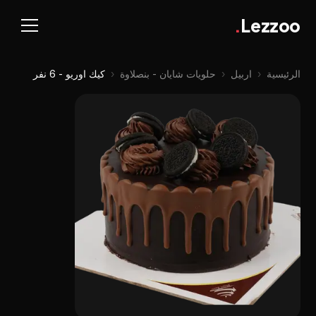
.
Lezzoo
الرئيسية
‹
اربيل
‹
حلويات شايان - بنصلاوة
‹
كيك اوريو - 6 نفر