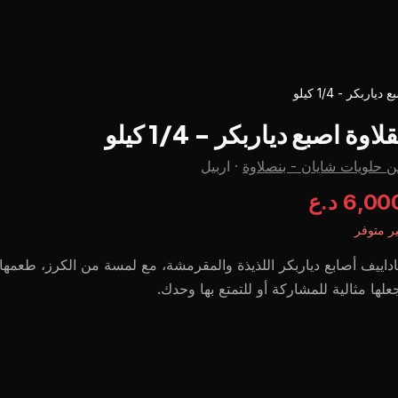
ياربكر - 1/4 كيلو
قلاوة اصبع دياربكر - 1/4 كيلو
 حلويات شايان - بنصلاوة
·
اربيل
6,0 د.ع
ر متوفر
داييف أصابع دياربكر اللذيذة والمقرمشة، مع لمسة من الكرز، طعمها 
علها مثالية للمشاركة أو للتمتع بها وحدك.