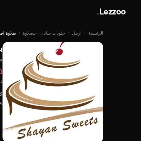
.
Lezzoo
الرئيسية
‹
اربيل
‹
حلويات شايان - بنصلاوة
‹
بقلاوة اصبع د
ب
من
00
غي
كا
يج