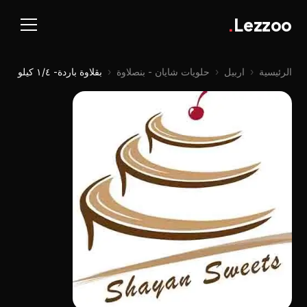
.
Lezzoo
الرئيسية
‹
اربيل
‹
حلويات شايان - بنصلاوة
‹
بقلاوة باردة- ١/٤ كيلو