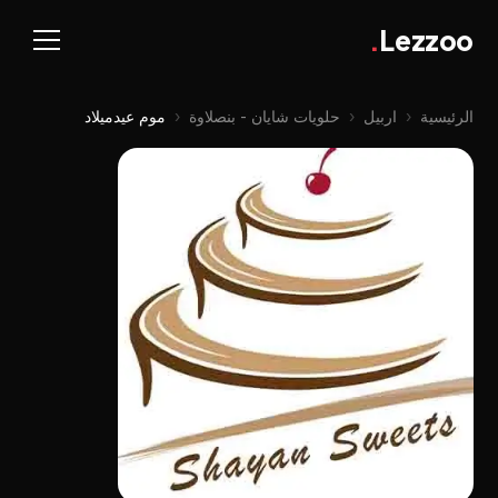
.
Lezzoo
الرئيسية
‹
اربيل
‹
حلويات شايان - بنصلاوة
‹
موم عيدميلاد