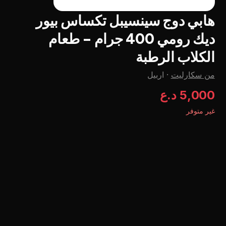
هابي دوج سينسيبل تكساس بيور
ديك رومي 400 جرام - طعام
الكلاب الرطبة
من سكارليت
·
اربيل
5,000 د.ع
غير متوفر