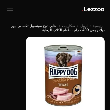
.
Lezzoo
الرئيسية
‹
اربيل
‹
سكارليت
‹
هابي دوج سينسيبل تكساس بيور
ديك رومي 400 جرام - طعام الكلاب الرطبة