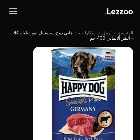
.
Lezzoo
الرئيسية
‹
اربيل
‹
سكارليت
‹
هابي دوج سينسيبل بيور طعام كلاب
- البقر ألالماني 400 جم