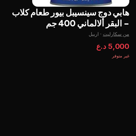
هابي دوج سينسيبل بيور طعام كلاب
- البقر ألالماني 400 جم
من سكارليت
·
اربيل
5,000 د.ع
غير متوفر