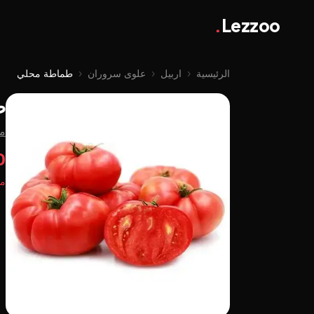
.
Lezzoo
الرئيسية
‹
اربيل
‹
علوى سروران
‹
طماطة محلي
ط
م
00
مت