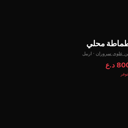
ماطة محلي
ن علوى سروران
·
اربيل
8 د.ع
وفر