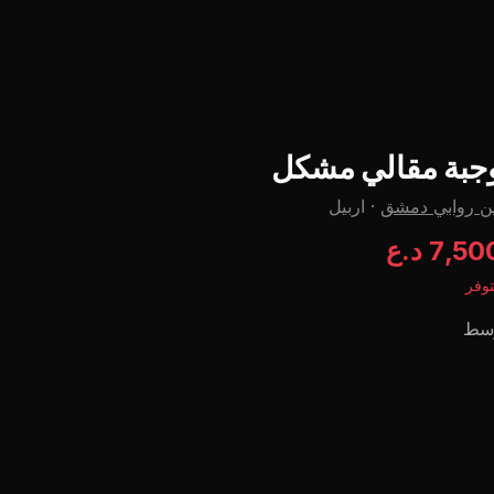
جبة مقالي مشکل
ن روابي دمشق
·
اربيل
7,5 د.ع
وفر
سط