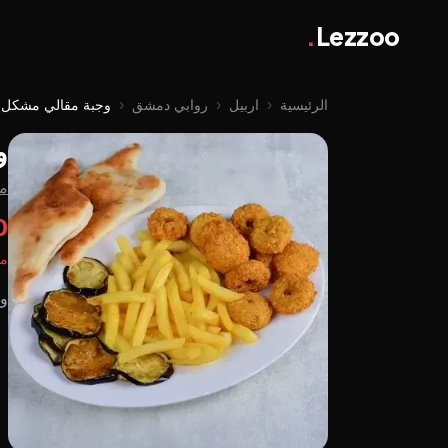
.
Lezzoo
الرئيسية
‹
اربيل
‹
روابي دمشق
‹
وجبة مقالي مشکل
و
م
00
مت
و