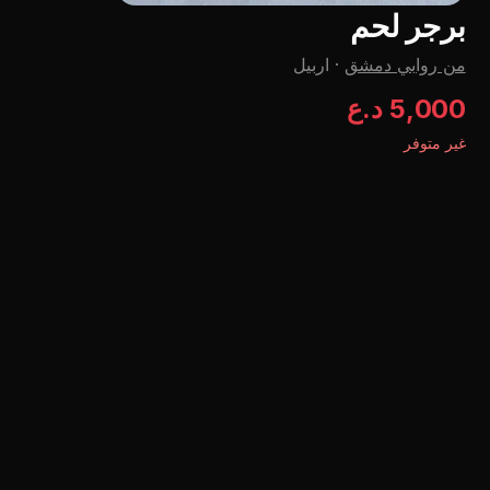
برجر لحم
من روابي دمشق
·
اربيل
5,000 د.ع
غير متوفر