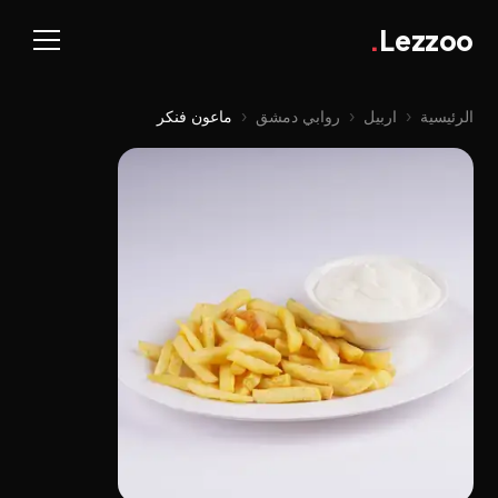
.
Lezzoo
الرئيسية
‹
اربيل
‹
روابي دمشق
‹
ماعون فنکر