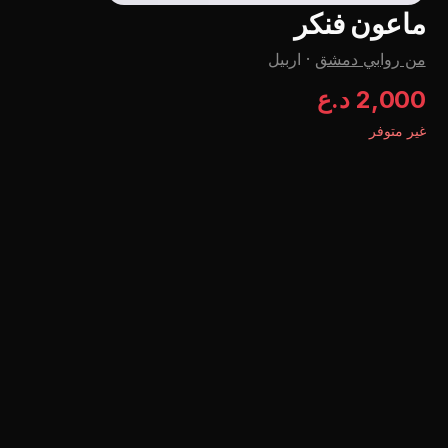
ماعون فنکر
من روابي دمشق
·
اربيل
2,000 د.ع
غير متوفر