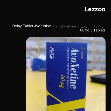
.
Lezzoo
الرئيسية
‹
اربيل
‹
صيدلية کوایت
‹
Delay Tablet AvoXetine
60mg 3 Tablets