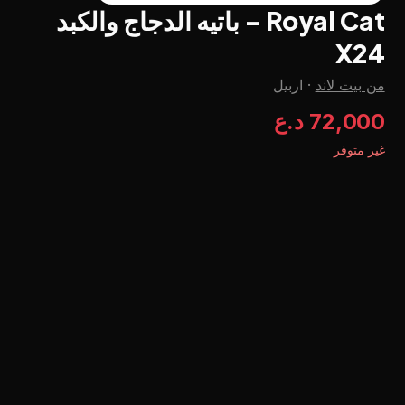
Royal Cat - باتيه الدجاج والكبد
X24
من بيت لاند
·
اربيل
72,000 د.ع
غير متوفر