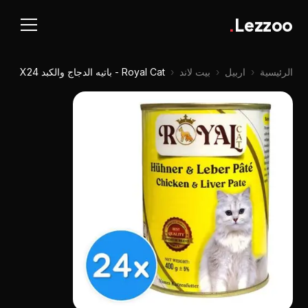
.
Lezzoo
الرئيسية
‹
اربيل
‹
بيت لاند
‹
Royal Cat - باتيه الدجاج والكبد X24