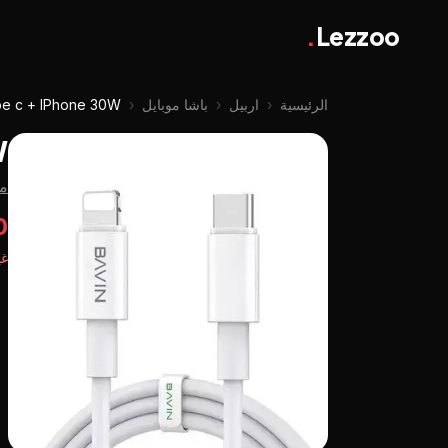
.
Lezzoo
الرئيسية
‹
اربيل
‹
باشا موبايل
‹
pe c + IPhone 30W
W
من
0
غي