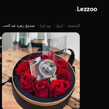
.
Lezzoo
الرئيسية
‹
اربيل
‹
ورد ليزا
‹
صندوق زهرة عيد الحب
ص
من
63
غي