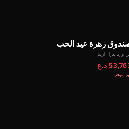
ندوق زهرة عيد الحب
 ورد ليزا
·
اربيل
53,7 د.ع
ر متوفر