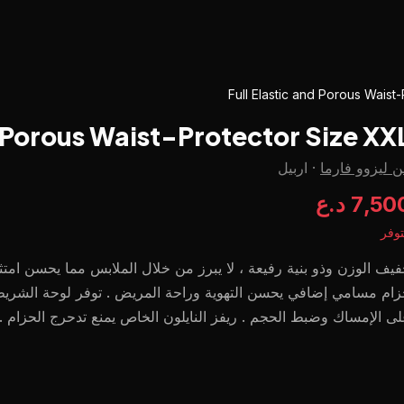
Full Elastic and Porous Waist
d Porous Waist-Protector Size XX
 ليزوو فارما
·
اربيل
7,5 د.ع
وفر
يف الوزن وذو بنية رفيعة ، لا يبرز من خلال الملابس مما يحسن امتث
ام مسامي إضافي يحسن التهوية وراحة المريض . توفر لوحة الشري
ى الإمساك وضبط الحجم . ريفز النايلون الخاص يمنع تدحرج الحزام .