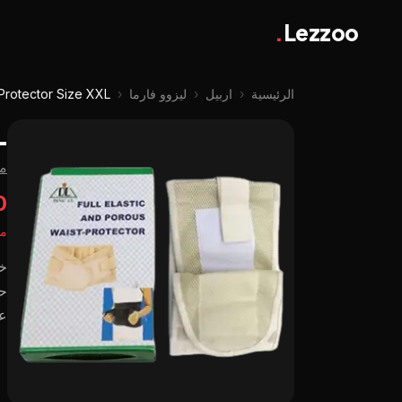
.
Lezzoo
الرئيسية
‹
اربيل
‹
ليزوو فارما
‹
-Protector Size XXL
L
من
00
مت
خف
حز
عل