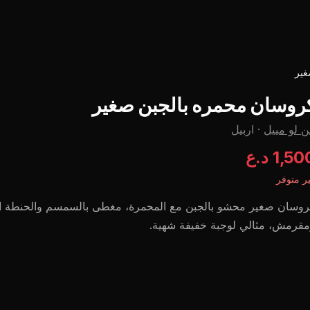
غير
روسان محمره بالجبن صغير
 لو مييل
·
اربيل
1,5 د.ع
ر متوفر
وسان صغير محشو بالجبن مع المحمرة، مغطى بالسمسم والحنطة الس
قرمش، مثالي لوجبة خفيفة شهية.