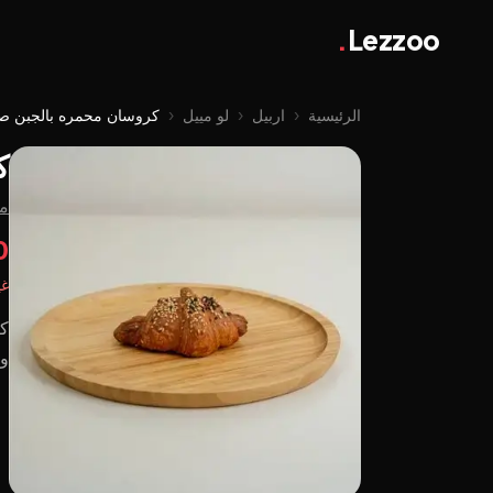
.
Lezzoo
الرئيسية
‹
اربيل
‹
لو مييل
‹
كروسان محمره بالجبن ص
ك
من
00
غي
كر
وم