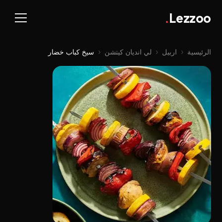
.
Lezzoo
الرئيسية
‹
اربيل
‹
لي اندیان کیتشن
‹
سيخ كباب خضار