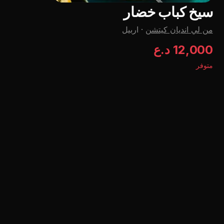
سيخ كباب خضار
من لي اندیان کیتشن
·
اربيل
12,000 د.ع
متوفر