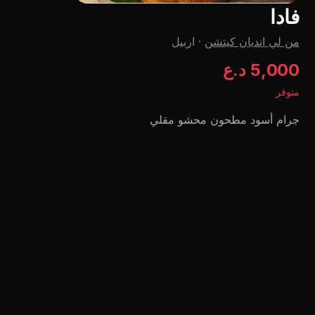
فادا
من لي اندیان کیتشن
·
اربيل
5,000 د.ع
متوفر
جرام أسود مطحون محشو مقلي