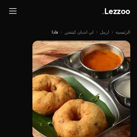
.
Lezzoo
الرئيسية
‹
اربيل
‹
لي اندیان کیتشن
‹
فادا