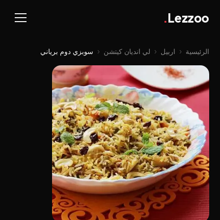
.
Lezzoo
الرئيسية
‹
اربيل
‹
لي اندیان کیتشن
‹
سوبزي دوم برياني