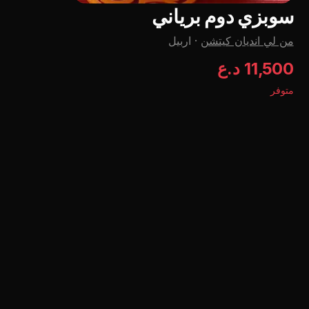
سوبزي دوم برياني
من لي اندیان کیتشن
·
اربيل
11,500 د.ع
متوفر