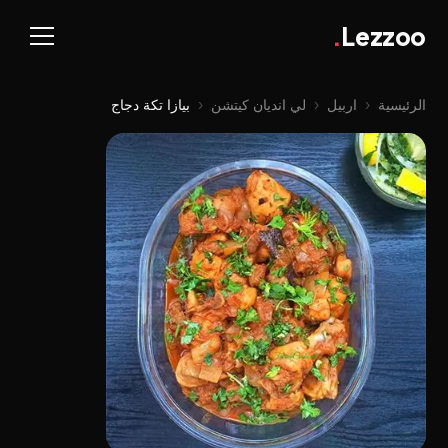
.
Lezzoo
الرئيسية
‹
اربيل
‹
لي اندیان کیتشن
‹
بيازا تكة دجاج