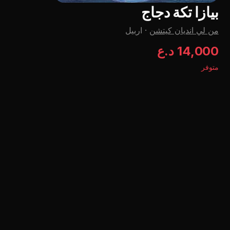
بيازا تكة دجاج
من لي اندیان کیتشن
·
اربيل
14,000 د.ع
متوفر