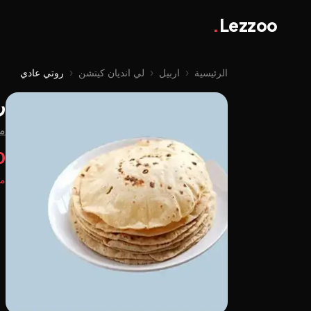
.
Lezzoo
الرئيسية
‹
اربيل
‹
لي اندیان کیتشن
‹
روتي عادي
ر
من
00
مت