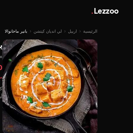
.
Lezzoo
الرئيسية
‹
اربيل
‹
لي اندیان کیتشن
‹
بانير ماخانوالا
ب
من
00
مت
كا
أ