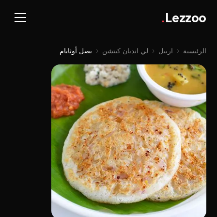
.
Lezzoo
الرئيسية
‹
اربيل
‹
لي اندیان کیتشن
‹
بصل أوثابام