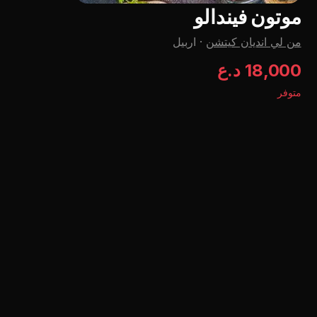
موتون فيندالو
من لي اندیان کیتشن
·
اربيل
18,000 د.ع
متوفر