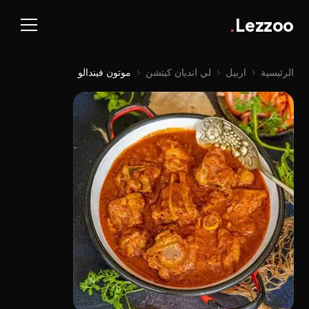
.
Lezzoo
الرئيسية
‹
اربيل
‹
لي اندیان کیتشن
‹
موتون فيندالو