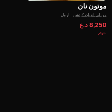
موتون نان
من لي اندیان کیتشن
·
اربيل
8,250 د.ع
متوفر