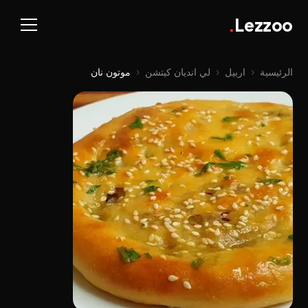
.
Lezzoo
الرئيسية
‹
اربيل
‹
لي اندیان کیتشن
‹
موتون نان