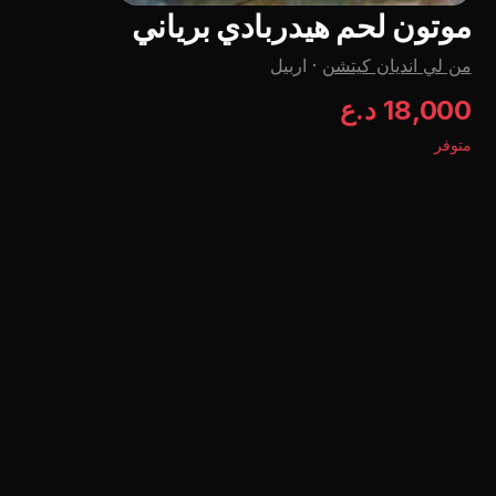
موتون لحم هیدربادي برياني
من لي اندیان کیتشن
·
اربيل
18,000 د.ع
متوفر