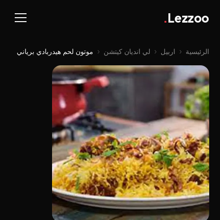
.
Lezzoo
الرئيسية
‹
اربيل
‹
لي اندیان کیتشن
‹
موتون لحم هیدربادي برياني