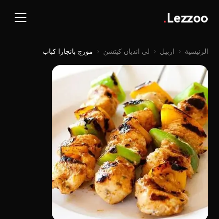
.
Lezzoo
الرئيسية
‹
اربيل
‹
لي اندیان کیتشن
‹
مورج بانجارا كباب