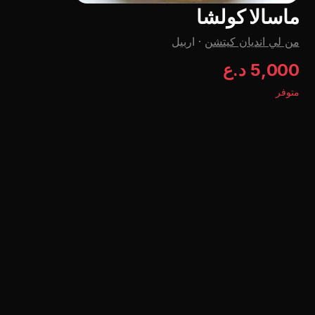
ماسالا كولشا
من لي اندیان کیتشن
·
اربيل
5,000 د.ع
متوفر