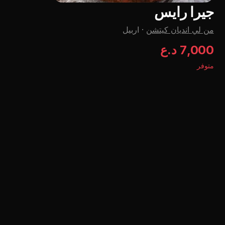
جيرا رايس
من لي اندیان کیتشن
·
اربيل
7,000 د.ع
متوفر