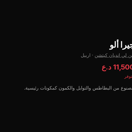
يرا ألو
 لي اندیان کیتشن
·
اربيل
11,5 د.ع
وفر
نوع من البطاطس والتوابل والكمون كمكونات رئيسية.