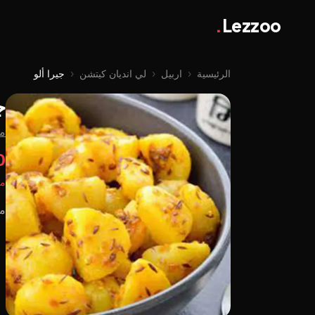
.
Lezzoo
الرئيسية
‹
اربيل
‹
لي اندیان کیتشن
‹
جيرا ألو
ج
من
00
مت
مص