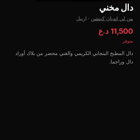
دال مخني
من لي اندیان کیتشن
·
اربيل
11,500 د.ع
متوفر
دال المطبخ البنجابي الكريمي والغني محضر من بلاك أوراد
دال وراجما.