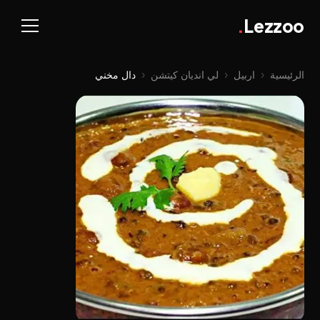
.
Lezzoo
الرئيسية
‹
اربيل
‹
لي اندیان کیتشن
‹
دال مخني