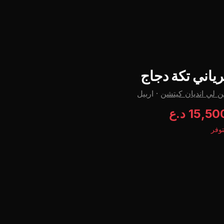
رياني تکة دجاج
 لي اندیان کیتشن
·
اربيل
15,5 د.ع
وفر