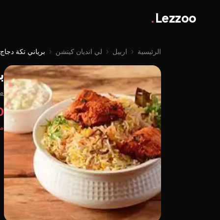
.
Lezzoo
الرئيسية
‹
اربيل
‹
لي اندیان کیتشن
‹
برياني تکة دجاج
ب
من
00
مت