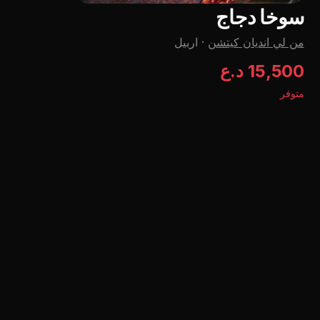
سوخا دجاج
من لي اندیان کیتشن
·
اربيل
15,500 د.ع
متوفر