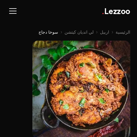
.
Lezzoo
الرئيسية
‹
اربيل
‹
لي اندیان کیتشن
‹
سوخا دجاج