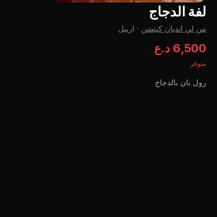
لفة الدجاج
من لي اندیان کیتشن
·
اربيل
6,500 د.ع
متوفر
رول نان بالدجاج