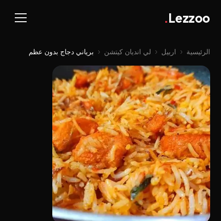
.
Lezzoo
الرئيسية
‹
اربيل
‹
لي اندیان کیتشن
‹
برياني دجاج بدون عظم