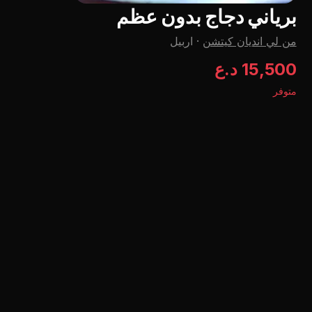
برياني دجاج بدون عظم
من لي اندیان کیتشن
·
اربيل
15,500 د.ع
متوفر