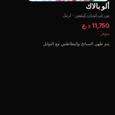
ألو بالاك
من لي اندیان کیتشن
·
اربيل
11,750 د.ع
متوفر
يتم طهي السبانخ والبطاطس مع التوابل