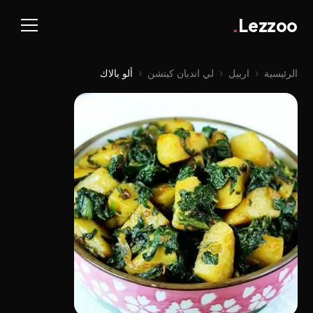
.
Lezzoo
الرئيسية
‹
اربيل
‹
لي اندیان کیتشن
‹
ألو بالاك