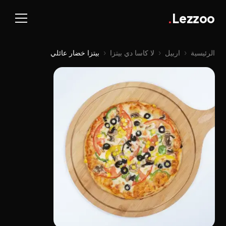
.
Lezzoo
الرئيسية
‹
اربيل
‹
لا كاسا دي بيتزا
‹
بيتزا خضار عائلي