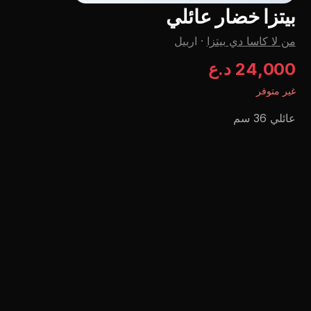
بيتزا خضار عائلي
من لا كاسا دي بيتزا
·
اربيل
24,000 د.ع
غير متوفر
عائلي 36 سم