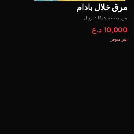
مرق خلال بادام
من مطعم هيكا
·
اربيل
10,000 د.ع
غير متوفر