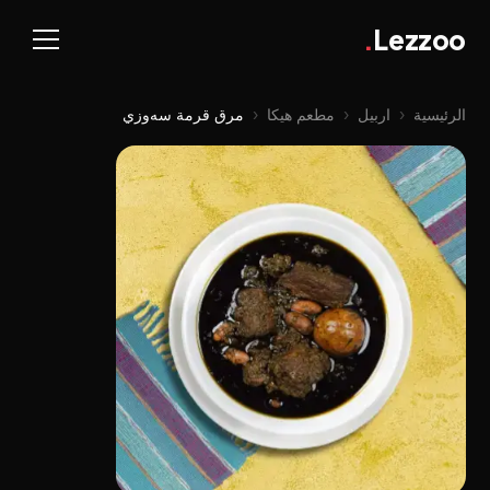
.
Lezzoo
الرئيسية
‹
اربيل
‹
مطعم هيكا
‹
مرق قرمة سەوزي