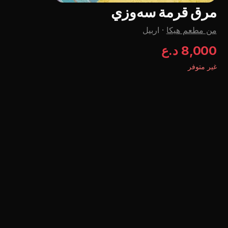
مرق قرمة سەوزي
من مطعم هيكا
·
اربيل
8,000 د.ع
غير متوفر