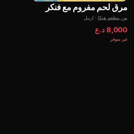
مرق لحم مفروم مع فنکر
من مطعم هيكا
·
اربيل
8,000 د.ع
غير متوفر