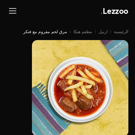
.
Lezzoo
الرئيسية
‹
اربيل
‹
مطعم هيكا
‹
مرق لحم مفروم مع فنکر