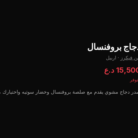
جاج بروفنسال
ن فیکرز
·
اربيل
15,5 د.ع
وفر
ر دجاج مشوي يقدم مع صلصة بروفنسال وخضار سوتيه واختيارك م