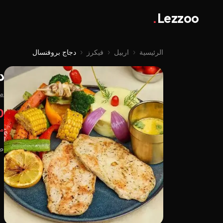
.
Lezzoo
الرئيسية
‹
اربيل
‹
فیکرز
‹
دجاج بروفنسال
د
م
00
مت
صد