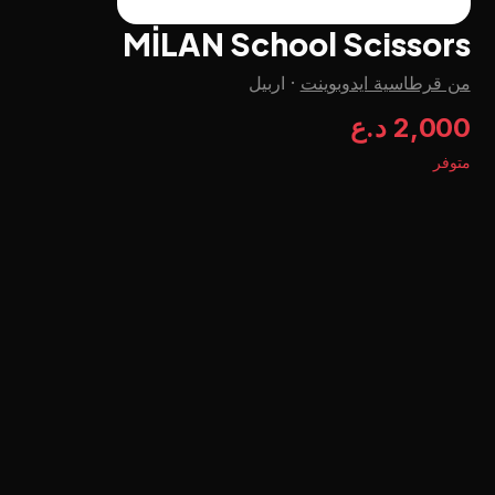
MİLAN School Scissors
من قرطاسية ايدوبوينت
·
اربيل
2,000 د.ع
متوفر