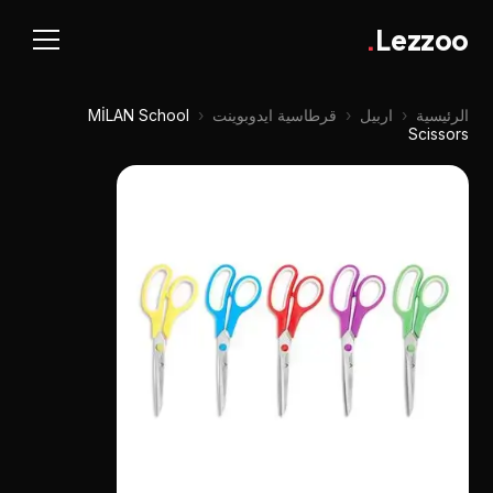
.
Lezzoo
الرئيسية
‹
اربيل
‹
قرطاسية ايدوبوينت
‹
MİLAN School
Scissors